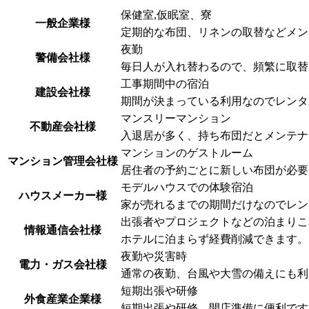
保健室,仮眠室、寮
一般企業様
定期的な布団、リネンの取替などメン
夜勤
警備会社様
毎日人が入れ替わるので、頻繁に取替
工事期間中の宿泊
建設会社様
期間が決まっている利用なのでレンタ
マンスリーマンション
不動産会社様
入退居が多く、持ち布団だとメンテナ
マンションのゲストルーム
マンション管理会社様
居住者の予約ごとに新しい布団が必要
モデルハウスでの体験宿泊
ハウスメーカー様
家が売れるまでの期間だけなのでレン
出張者やプロジェクトなどの泊まりこ
情報通信会社様
ホテルに泊まらず経費削減できます。
夜勤や災害時
電力・ガス会社様
通常の夜勤、台風や大雪の備えにも利
短期出張や研修
外食産業企業様
短期出張や研修、開店準備に便利です