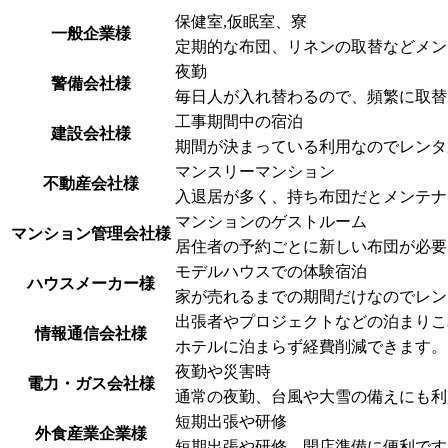
保健室,仮眠室、寮
一般企業様
定期的な布団、リネンの取替などメン
夜勤
警備会社様
毎日人が入れ替わるので、頻繁に取替
工事期間中の宿泊
建設会社様
期間が決まっている利用なのでレンタ
マンスリーマンション
不動産会社様
入退居が多く、持ち布団だとメンテナ
マンションのゲストルーム
マンション管理会社様
居住者の予約ごとに新しい布団が必要
モデルハウスでの体験宿泊
ハウスメーカー様
家が売れるまでの期間だけなのでレン
出張者やプロジェクトなどの泊まりこ
情報通信会社様
ホテルに泊まらず経費削減できます。
夜勤や災害時
電力・ガス会社様
通常の夜勤、台風や大雪の備えにも利
短期出張や研修
外食産業企業様
短期出張や研修、開店準備に便利です