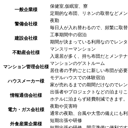
保健室,仮眠室、寮
一般企業様
定期的な布団、リネンの取替などメン
夜勤
警備会社様
毎日人が入れ替わるので、頻繁に取替
工事期間中の宿泊
建設会社様
期間が決まっている利用なのでレンタ
マンスリーマンション
不動産会社様
入退居が多く、持ち布団だとメンテナ
マンションのゲストルーム
マンション管理会社様
居住者の予約ごとに新しい布団が必要
モデルハウスでの体験宿泊
ハウスメーカー様
家が売れるまでの期間だけなのでレン
出張者やプロジェクトなどの泊まりこ
情報通信会社様
ホテルに泊まらず経費削減できます。
夜勤や災害時
電力・ガス会社様
通常の夜勤、台風や大雪の備えにも利
短期出張や研修
外食産業企業様
短期出張や研修、開店準備に便利です