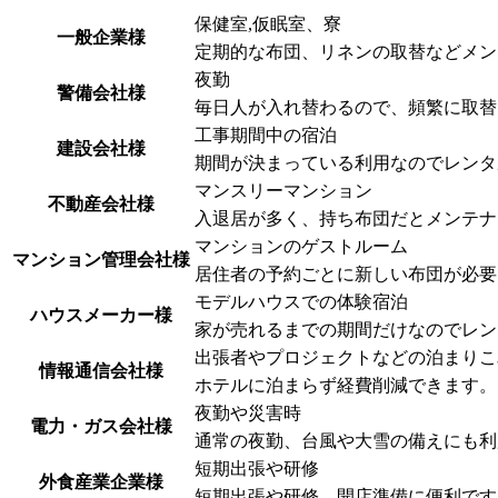
保健室,仮眠室、寮
一般企業様
定期的な布団、リネンの取替などメン
夜勤
警備会社様
毎日人が入れ替わるので、頻繁に取替
工事期間中の宿泊
建設会社様
期間が決まっている利用なのでレンタ
マンスリーマンション
不動産会社様
入退居が多く、持ち布団だとメンテナ
マンションのゲストルーム
マンション管理会社様
居住者の予約ごとに新しい布団が必要
モデルハウスでの体験宿泊
ハウスメーカー様
家が売れるまでの期間だけなのでレン
出張者やプロジェクトなどの泊まりこ
情報通信会社様
ホテルに泊まらず経費削減できます。
夜勤や災害時
電力・ガス会社様
通常の夜勤、台風や大雪の備えにも利
短期出張や研修
外食産業企業様
短期出張や研修、開店準備に便利です