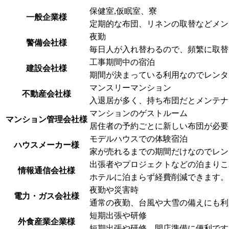
保健室,仮眠室、寮
一般企業様
定期的な布団、リネンの取替などメン
夜勤
警備会社様
毎日人が入れ替わるので、頻繁に取替
工事期間中の宿泊
建設会社様
期間が決まっている利用なのでレンタ
マンスリーマンション
不動産会社様
入退居が多く、持ち布団だとメンテナ
マンションのゲストルーム
マンション管理会社様
居住者の予約ごとに新しい布団が必要
モデルハウスでの体験宿泊
ハウスメーカー様
家が売れるまでの期間だけなのでレン
出張者やプロジェクトなどの泊まりこ
情報通信会社様
ホテルに泊まらず経費削減できます。
夜勤や災害時
電力・ガス会社様
通常の夜勤、台風や大雪の備えにも利
短期出張や研修
外食産業企業様
短期出張や研修、開店準備に便利です