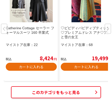
Catherine Cottage セーラー フ
♡ビビディバビディブティック
ォーマルスーツ 160 卒業式
♡プレミアムドレス アナ♡アナ
と雪の女王
マイストア在庫：
22
マイストア在庫：
68
8,424
19,499
税込
円
税込
円
カートに入れる
カートに入れる
このカテゴリをもっと見る