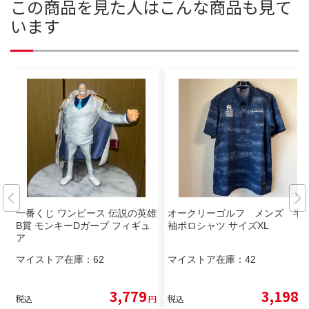
この商品を見た人はこんな商品も見て
います
一番くじ ワンピース 伝説の英雄
オークリーゴルフ メンズ 半
B賞 モンキーDガープ フィギュ
袖ポロシャツ サイズXL
ア
マイストア在庫：
62
マイストア在庫：
42
3,779
3,198
税込
円
税込
円