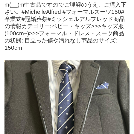
m(__)m中古品ですのでご理解のうえ、ご購入下
さい。#MichelleAlfred #フォーマルスーツ150#
卒業式#冠婚葬祭#ミッシェルアルフレッド商品
の情報カテゴリー:ベビー・キッズ>>>キッズ服
(100cm~)>>>フォーマル・ドレス・スーツ商品
の状態: 目立った傷や汚れなし商品のサイズ:
150cm