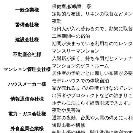
保健室,仮眠室、寮
一般企業様
定期的な布団、リネンの取替などメン
夜勤
警備会社様
毎日人が入れ替わるので、頻繁に取替
工事期間中の宿泊
建設会社様
期間が決まっている利用なのでレンタ
マンスリーマンション
不動産会社様
入退居が多く、持ち布団だとメンテナ
マンションのゲストルーム
マンション管理会社様
居住者の予約ごとに新しい布団が必要
モデルハウスでの体験宿泊
ハウスメーカー様
家が売れるまでの期間だけなのでレン
出張者やプロジェクトなどの泊まりこ
情報通信会社様
ホテルに泊まらず経費削減できます。
夜勤や災害時
電力・ガス会社様
通常の夜勤、台風や大雪の備えにも利
短期出張や研修
外食産業企業様
短期出張や研修、開店準備に便利です