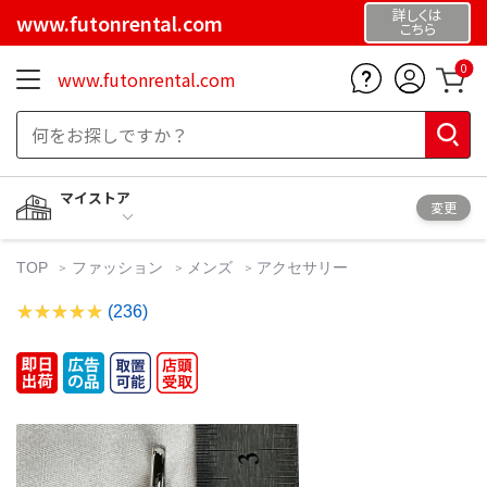
詳しくは
www.futonrental.com
こちら
0
www.futonrental.com
マイストア
変更
TOP
ファッション
メンズ
アクセサリー
(236)