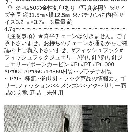
す。〜〜〜〜〜〜〜〜〜〜〜〜〜〜〜〜〜〜〜〜
《》※Pt950の金性刻印あり《写真参照》※サイ
ズ全長 縦31.5㎜×横12.5㎜ ※バチカンの内径 サ
イズ8.2㎜ ×3.7㎜ ※重量 約
4.7g〜〜〜〜〜〜〜〜〜〜〜〜〜〜〜〜〜〜〜〜
《注意事項》★喜平チェーンは付きません。ご了
承下さいませ。お持ちのチェーンが通るかをご確
認の上ご購入下さいませ。#フィッシュフック#
フィッシュフックジュエリー#釣り針#釣り針ジ
ュエリー#ボーンカービン #Pt #PT #Pt1000
#Pt900 #Pt950 #Pt850材質···プラチナ材質
···Pt950種類···釣り針・フック商品の情報カテゴ
リー:ファッション>>>メンズ>>>アクセサリー商
品の状態: 新品、未使用