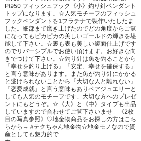
Pt950 フィッシュフック《小》釣り針ペンダント
トップになります。☆人気モチーフのフィッシュ
フックペンダントを1プラチナで製作いたしたま
した。細部まで磨き上げたのでどの角度からご覧
になってもピカピカの美しいゴールドの輝きを堪
能して下さい。☆裏も表も美しい鏡面仕上げです
のでリバーシブルでお使い頂けます。お好きな向
きでつけて下さい。☆釣り針は魚を釣ることから
『幸せを釣り上げる』『安定、幸せを確保する』
と言う意味があります。また魚が釣り針にかかる
と逃げられないことから『大切な人と離れない』
『恋愛成就』と言う意味もありペアジュエリーと
しても人気のモチーフです。大切な方へのプレゼ
ントにもどうぞ。☆《大》と《中》タイプも出品
していますので合わせてご覧下さいませ。《2枚
目の写真参照》♡地金物商品をお探しの方はこち
らから→ #テクちゃん地金物☆地金モノなので資
産としても魅力的で