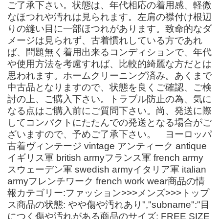
ご了承下さい。状態は、年代相応の着用感、軽微
なほつれや汚れは見られます。左肩の襟付け根辺
りの縫い目に一部ほつれがあります。致命的なダ
メージは見られず、古着慣れしている方であれ
ば、問題無く着用出来るコンディションで、年代
や使用方法を考慮すれば、比較的綺麗な方だとは
思われます。ホームクリーニング済み。あくまで
中古品となりますので、状態を良くご確認、ご検
討の上、ご購入下さい。トラブル防止の為、気に
なる点はご購入前にご質問下さい。尚、発送に際
してコンパクトにたたんでの発送となる場合がご
ざいますので、予めご了承下さい。 ヨーロッパ
古着ヴィンテージ vintage アンティーク antique
イギリス軍 british armyフランス軍 french army
スウェーデン軍 swedish armyイタリア軍 italian
armyフレンチワーク french work wear商品の情
報カテゴリー:ファッション>>>メンズ>>>トップ
ス商品の状態: やや傷や汚れあり","subname":"目
につく傷や汚れがある商品のサイズ: FREE SIZE