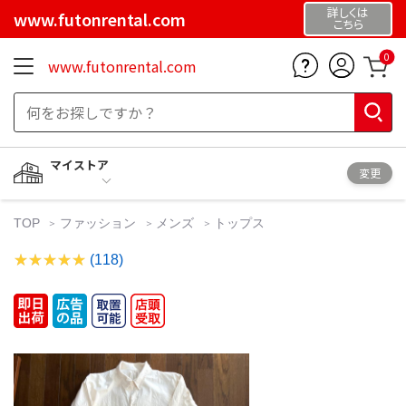
詳しくは
www.futonrental.com
こちら
0
www.futonrental.com
マイストア
変更
TOP
ファッション
メンズ
トップス
(118)