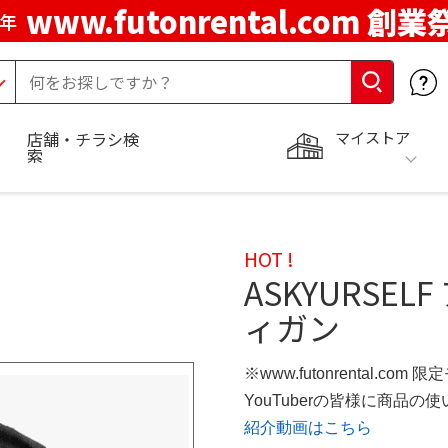
www.futonrental.com 創業
周年
マイストア
店舗・チラシ検
索
HOT !
ASKYURSE
ィガン
※www.futonrental.com 
YouTuberの皆様に商品
紹介動画はこちら