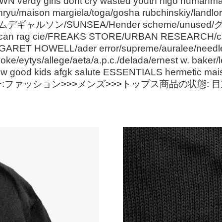
verdy girls dont cry wasted youth nigo huma
anryu/maison margiela/toga/gosha rubchinskiy/landl
ntleman/コムデギャルソン/SUNSEA/Hender scheme/un
can rag cie/FREAKS STORE/URBAN RESEARCH/ciaop
ET HOWELL/ader error/supreme/auralee/needles/s
u/yoke/eytys/allege/aeta/a.p.c./delada/ernest w. ba
 few good kids afgk salute ESSENTIALS hermetic
ー:ファッション>>>メンズ>>>トップス商品の状態: 