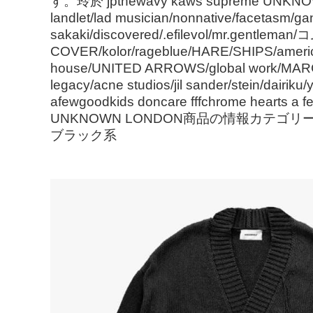
す。玲於 jpthewavy kaws supreme UNKNOWN 
landlet/lad musician/nonnative/facetasm/g
sakaki/discovered/.efilevol/mr.ge
COVER/kolor/rageblue/HARE/SHIPS/ameri
house/UNITED ARROWS/global work/MARGAR
legacy/acne studios/jil sander/stein/dairik
afewgoodkids doncare fffchrome hearts a
UNKNOWN LONDON商品の情報カテゴリ
ブラック系