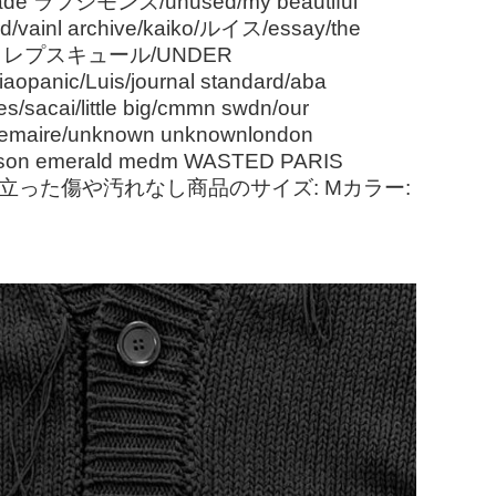
nmade ラフシモンズ/unused/my beautiful
ord/vainl archive/kaiko/ルイス/essay/the
used/クレプスキュール/UNDER
anic/Luis/journal standard/aba
acai/little big/cmmn swdn/our
ker/lemaire/unknown unknownlondon
 maison emerald medm WASTED PARIS
目立った傷や汚れなし商品のサイズ: Mカラー: