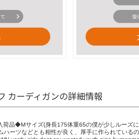
いて
受
る
セルフ カーディガンの詳細情報
igan ◆日本未入荷品◆Mサイズ(身長175体重65の僕が少
ロムハーツなどとも相性が良く、厚手に作られている