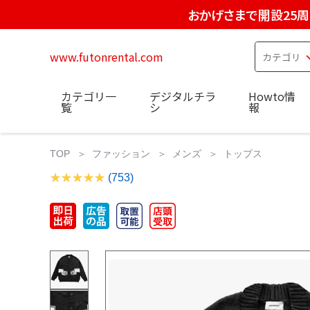
おかげさまで開設25
www.futonrental.com
カテゴリ一
デジタルチラ
Howto情
覧
シ
報
TOP
ファッション
メンズ
トップス
(753)