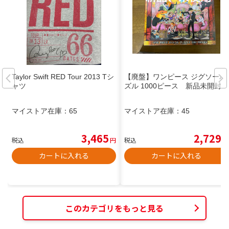
Taylor Swift RED Tour 2013 Tシ
【廃盤】ワンピース ジグソーパ
ャツ
ズル 1000ピース 新品未開封
マイストア在庫：
65
マイストア在庫：
45
3,465
2,729
税込
円
税込
円
カートに入れる
カートに入れる
このカテゴリをもっと見る