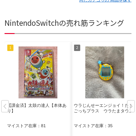
NintendoSwitchの売れ筋ランキング
【課金済】太鼓の達人【本体あ
ウラじんせーエンジョイ！たま
り】
ごっちプラス ウラたまタウン
マイストア在庫：
81
マイストア在庫：
35