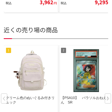
3,962
9,295
税込
円
税込
円
近くの売り場の商品
クリーム色のぬいぐるみ付きリ
【PSA10】 パラソルおねえさ
ュック
ん SR